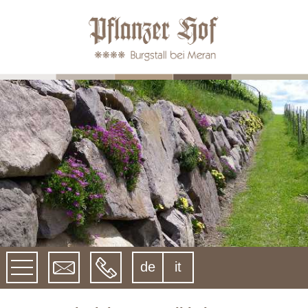
de
it