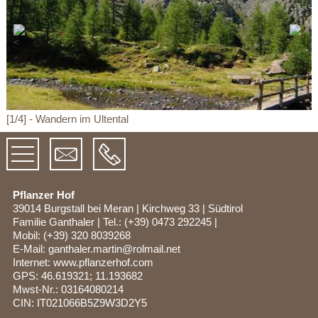
[1/4] - Wandern im Ultental
Pflanzer Hof
39014 Burgstall bei Meran
|
Kirchweg 33
|
Südtirol
Familie Ganthaler
|
Tel.:
(+39) 0473 292245
|
Mobil:
(+39) 320 8039268
E-Mail:
ganthaler.martin@rolmail.net
Internet:
www.pflanzerhof.com
GPS: 46.619321; 11.193682
Mwst-Nr.: 03164080214
CIN: IT021066B5Z9W3D2Y5