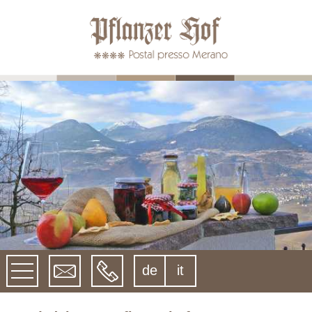
de
it