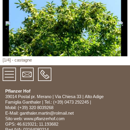
[1/4] - castagne
Pflanzer Hof
39014 Postal pr. Merano
|
Via Chiesa 33
|
Alto Adige
Famiglia Ganthaler
|
Tel.:
(+39) 0473 292245
|
Mobil:
(+39) 320 8039268
E-Mail:
ganthaler.martin@rolmail.net
Sito web:
www.pflanzerhof.com
GPS: 46.619321; 11.193682
Part.IVA: 03164080214